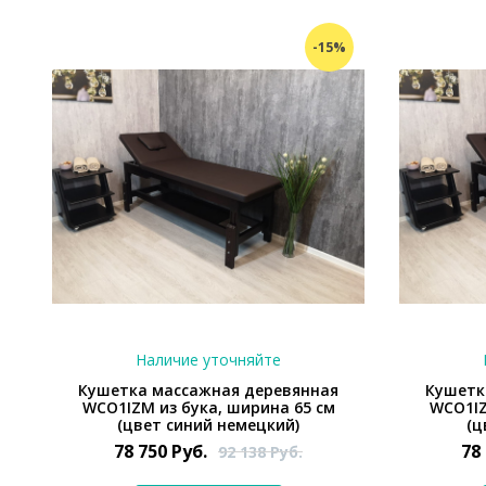
-15%
Наличие уточняйте
Кушетка массажная деревянная
Кушетк
WCO1IZM из бука, ширина 65 см
WCO1IZ
(цвет синий немецкий)
(ц
78 750
Руб.
78
92 138
Руб.