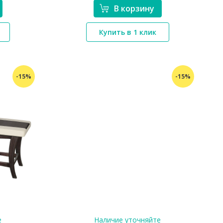
В корзину
*}
Купить в 1 клик
-15%
-15%
е
Наличие уточняйте