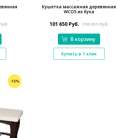
евянная
Кушетка массажная деревянная
WCO5 из бука
101 650
Руб.
Руб.
118 931
Руб.
В корзину
*}
Купить в 1 клик
-15%