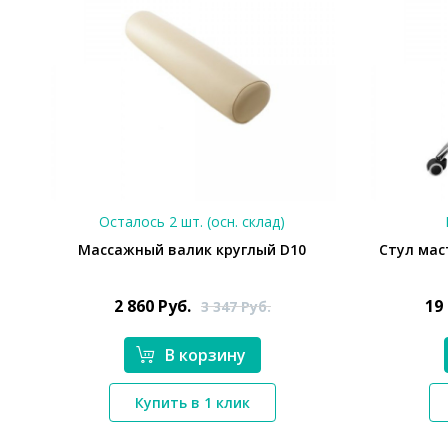
Осталось 2 шт. (осн. склад)
Массажный валик круглый D10
Стул мас
2 860
Руб.
19
3 347
Руб.
В корзину
*}
Купить в 1 клик