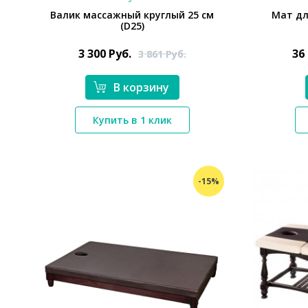
Валик массажный круглый 25 см
Мат дл
(D25)
3 300
Руб.
36
3 861
Руб.
В корзину
*}
Купить в 1 клик
-15%