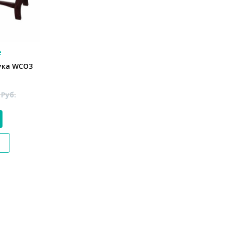
е
ука WCO3
8
Руб.