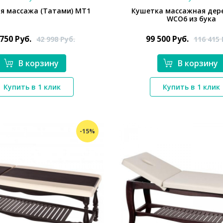
я массажа (Татами) МТ1
Кушетка массажная дер
WCO6 из бука
 750
Руб.
99 500
Руб.
42 998
Руб.
116 415
В корзину
В корзину
*}
*}
Купить в 1 клик
Купить в 1 клик
-15%