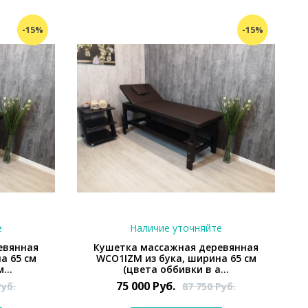
-15%
-15%
е
Наличие уточняйте
евянная
Кушетка массажная деревянная
а 65 см
WCO1IZM из бука, ширина 65 см
...
(цвета оббивки в а...
75 000
Руб.
Руб.
87 750
Руб.