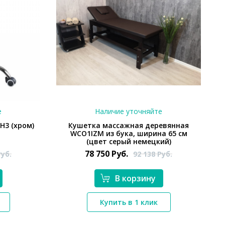
е
Наличие уточняйте
H3 (хром)
Кушетка массажная деревянная
WCO1IZM из бука, ширина 65 см
(цвет серый немецкий)
78 750
Руб.
Руб.
92 138
Руб.
В корзину
*}
Купить в 1 клик