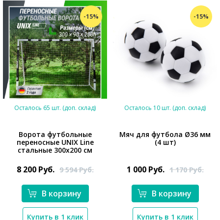
-15%
-15%
Осталось 65 шт. (доп. склад)
Осталось 10 шт. (доп. склад)
Ворота футбольные
Мяч для футбола Ø36 мм
переносные UNIX Line
(4 шт)
стальные 300x200 см
*}
*}
8 200
Руб.
1 000
Руб.
9 594
Руб.
1 170
Руб.
В корзину
В корзину
Купить в 1 клик
Купить в 1 клик