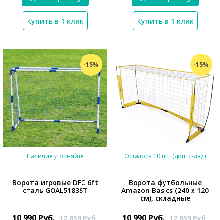
Купить в 1 клик
Купить в 1 клик
-15%
-15%
Наличие уточняйте
Осталось 10 шт. (доп. склад)
Ворота игровые DFC 6ft
Ворота футбольные
сталь GOAL5183ST
Amazon Basics (240 х 120
см), складные
*}
*}
10 990
Руб.
10 990
Руб.
12 859
Руб.
12 859
Руб.