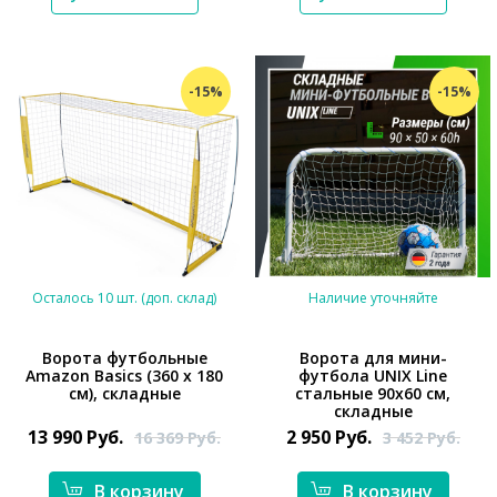
-15%
-15%
Осталось 10 шт. (доп. склад)
Наличие уточняйте
Ворота футбольные
Ворота для мини-
Amazon Basics (360 х 180
футбола UNIX Line
см), складные
стальные 90x60 см,
*}
*}
складные
13 990
Руб.
2 950
Руб.
16 369
Руб.
3 452
Руб.
В корзину
В корзину