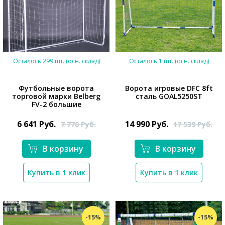
Осталось 299 шт. (осн. склад)
Осталось 1 шт. (осн. склад)
Футбольные ворота
Ворота игровые DFC 8ft
торговой марки Belberg
сталь GOAL5250ST
FV-2 большие
*}
6 641
Руб.
14 990
Руб.
7 770
Руб.
17 539
Руб.
*}
В корзину
В корзину
Купить в 1 клик
Купить в 1 клик
-15%
-15%