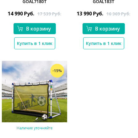
GOAL7180T
GOAL183T
*}
*}
14 990
Руб.
13 990
Руб.
17 539
Руб.
16 369
Руб.
В корзину
В корзину
Купить в 1 клик
Купить в 1 клик
-15%
Наличие уточняйте