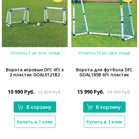
Осталось 1 шт. (осн. склад)
Осталось 10 шт. (доп. склад)
Ворота игровые DFC 4ft х
Ворота для футбола DFC
2 пластик GOAL9121B2
GOAL185B 6ft пластик
*}
*}
10 990
Руб.
15 990
Руб.
12 859
Руб.
18 709
Руб.
В корзину
В корзину
Купить в 1 клик
Купить в 1 клик