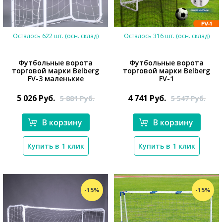
Осталось 622 шт. (осн. склад)
Осталось 316 шт. (осн. склад)
Футбольные ворота
Футбольные ворота
торговой марки Belberg
торговой марки Belberg
FV-3 маленькие
FV-1
*}
5 026
Руб.
4 741
Руб.
5 881
Руб.
5 547
Руб.
*}
В корзину
В корзину
Купить в 1 клик
Купить в 1 клик
-15%
-15%