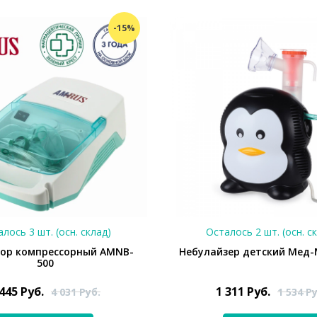
-15%
лось 3 шт. (осн. склад)
Осталось 2 шт. (осн. с
ор компрессорный AMNB-
Небулайзер детский Мед-
500
 445
Руб.
1 311
Руб.
4 031
Руб.
1 534
Ру