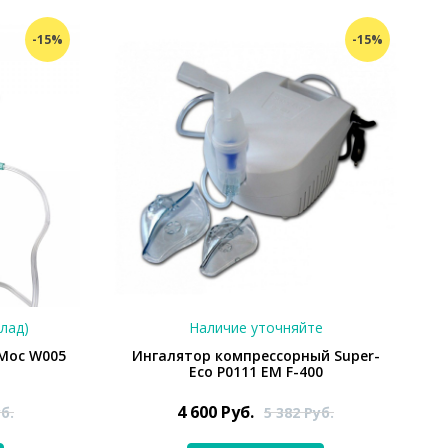
-15%
-15%
клад)
Наличие уточняйте
Мос W005
Ингалятор компрессорный Super-
Eco P0111 EM F-400
4 600
Руб.
б.
5 382
Руб.