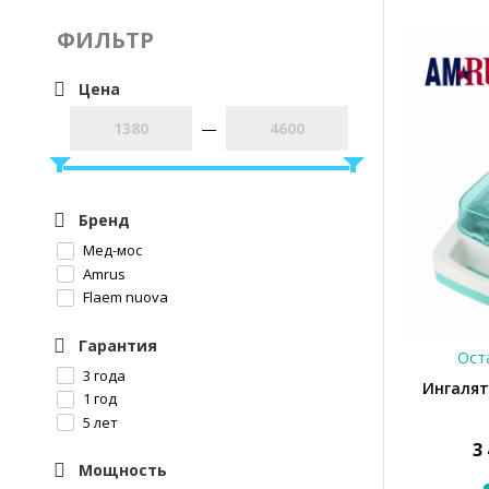
ФИЛЬТР
Цена
—
Бренд
Мед-мос
Amrus
Flaem nuova
Гарантия
Оста
3 года
Ингалят
1 год
5 лет
3
Мощность