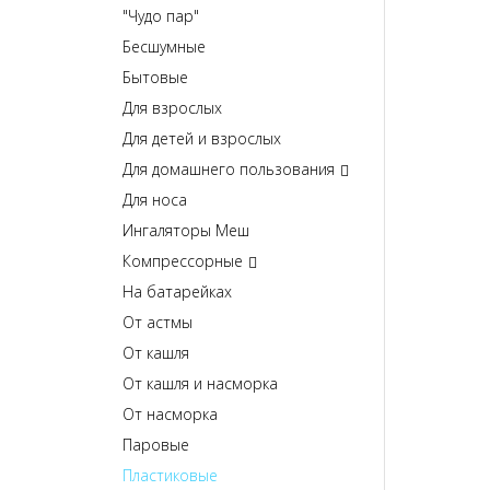
"Чудо пар"
Бесшумные
Бытовые
Для взрослых
Для детей и взрослых
Для домашнего пользования
Для носа
Ингаляторы Меш
Компрессорные
На батарейках
От астмы
От кашля
От кашля и насморка
От насморка
Паровые
Пластиковые