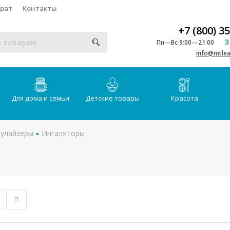
врат
Контакты
+7 (800) 3
З
Пн—Вс 9:00—21:00
info@mtlea
Для дома и семьи
Детские товары
Красота
булайзеры
Ингаляторы