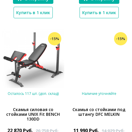
Купить в 1 клик
Купить в 1 клик
-15%
-15%
Осталось 117 шт. (доп. склад)
Наличие уточняйте
Скамья силовая со
Скамья со стойками под
стойками UNIX Fit BENCH
штангу DFC MELKIN
*}
130DD
*}
22 870
Руб.
11 990
Руб.
26 758
Руб.
14 029
Руб.