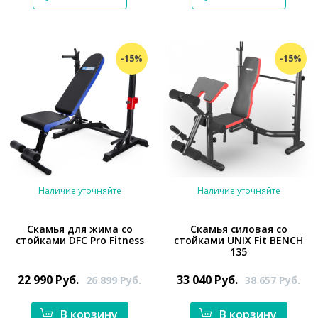
-15%
-15%
Наличие уточняйте
Наличие уточняйте
Скамья для жима со
Скамья силовая со
стойками DFC Pro Fitness
стойками UNIX Fit BENCH
135
*}
*}
22 990
Руб.
33 040
Руб.
26 899
Руб.
38 657
Руб.
В корзину
В корзину