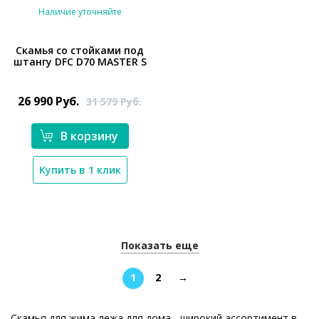
Наличие уточняйте
Скамья со стойками под
штангу DFC D70 MASTER S
*}
26 990
Руб.
31 579
Руб.
В корзину
Купить в 1 клик
Показать еще
1
2
→
Скамья для жима лежа для дома - широкий ассортимент в