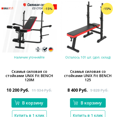
-15%
-15%
Наличие уточняйте
Осталось 101 шт. (доп. склад)
Скамья силовая со
Скамья силовая со
стойками UNIX Fit BENCH
стойками UNIX Fit BENCH
120M
125
*}
*}
10 200
Руб.
8 400
Руб.
11 934
Руб.
9 828
Руб.
В корзину
В корзину
Купить в 1 клик
Купить в 1 клик