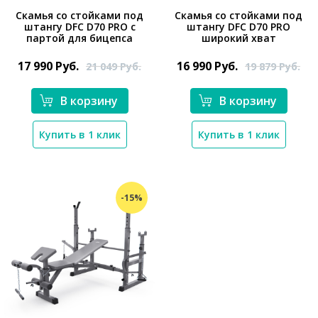
Скамья со стойками под
Скамья со стойками под
штангу DFC D70 PRO с
штангу DFC D70 PRO
партой для бицепса
широкий хват
*}
*}
17 990
Руб.
16 990
Руб.
21 049
Руб.
19 879
Руб.
В корзину
В корзину
Купить в 1 клик
Купить в 1 клик
-15%