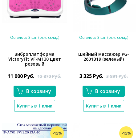
Осталось 3 шт. (осн. склад)
Осталось 3 шт. (осн. склад)
Виброплатформа
Шейный массажёр PG-
VictoryFit VF-M130 цвет
2601B19 (зеленый)
*}
розовый
*}
11 000
Руб.
3 325
Руб.
12 870
Руб.
3 891
Руб.
В корзину
В корзину
Купить в 1 клик
Купить в 1 клик
-15%
-15%