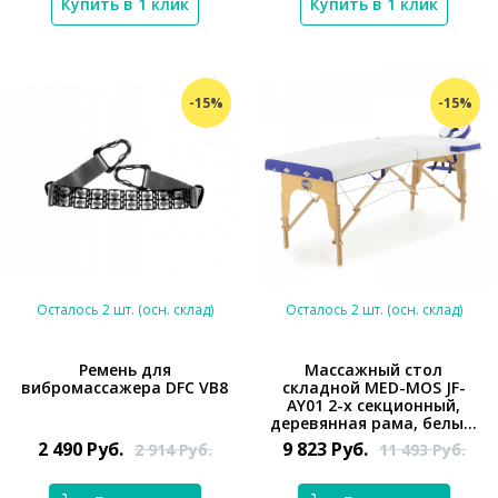
Купить в 1 клик
Купить в 1 клик
-15%
-15%
Осталось 2 шт. (осн. склад)
Осталось 2 шт. (осн. склад)
Ремень для
Массажный стол
вибромассажера DFC VB8
складной MED-MOS JF-
*}
AY01 2-х секционный,
*}
деревянная рама, белы...
2 490
Руб.
9 823
Руб.
2 914
Руб.
11 493
Руб.