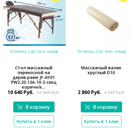
Осталось 2 шт. (осн. склад)
Осталось 2 шт. (осн. склад)
Стол массажный
Массажный валик
переносной на
круглый D10
дерев.раме JF-AY01
*}
*}
PW2.20.13A-10 2-секц
коричн/к...
10 640
Руб.
2 860
Руб.
12 449
Руб.
3 347
Руб.
В корзину
В корзину
Купить в 1 клик
Купить в 1 клик