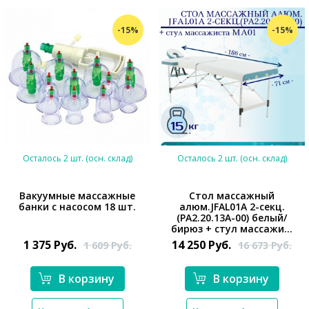
-15%
-15%
Осталось 2 шт. (осн. склад)
Осталось 2 шт. (осн. склад)
Вакуумные массажные
Стол массажный
банки с насосом 18 шт.
алюм.JFAL01A 2-секц.
(РА2.20.13А-00) белый/
*}
*}
бирюз + стул массажи...
1 375
Руб.
14 250
Руб.
1 609
Руб.
16 673
Руб.
В корзину
В корзину