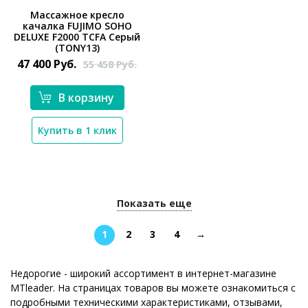
Массажное кресло
качалка FUJIMO SOHO
*}
DELUXE F2000 TCFA Серый
(TONY13)
47 400
Руб.
55 458
Руб.
В корзину
Купить в 1 клик
Показать еще
1
2
3
4
→
Недорогие - широкий ассортимент в интернет-магазине
MTleader. На страницах товаров вы можете ознакомиться с
подробными техническими характеристиками, отзывами,