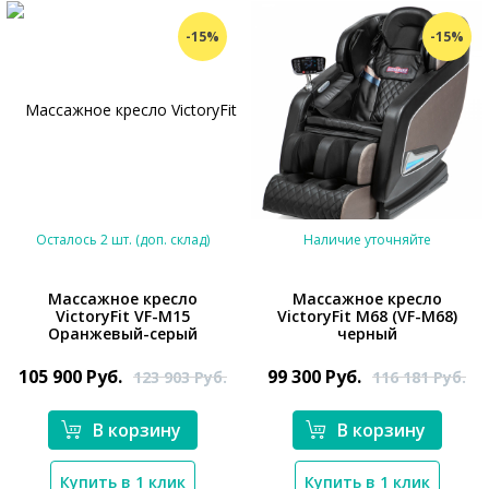
-15%
-15%
Осталось 2 шт. (доп. склад)
Наличие уточняйте
Массажное кресло
Массажное кресло
VictoryFit VF-M15
VictoryFit M68 (VF-M68)
Оранжевый-серый
черный
*}
105 900
Руб.
99 300
Руб.
123 903
Руб.
116 181
Руб.
В корзину
В корзину
Купить в 1 клик
Купить в 1 клик