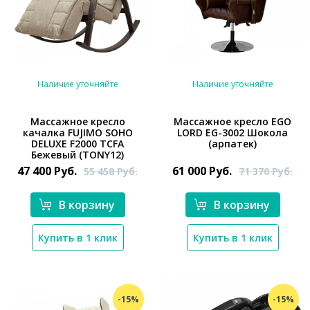
Наличие уточняйте
Наличие уточняйте
Массажное кресло
Массажное кресло EGO
качалка FUJIMO SOHO
LORD EG-3002 Шокола
*}
*}
DELUXE F2000 TCFA
(арпатек)
Бежевый (TONY12)
47 400
Руб.
61 000
Руб.
55 458
Руб.
71 370
Руб.
В корзину
В корзину
Купить в 1 клик
Купить в 1 клик
-15%
-15%