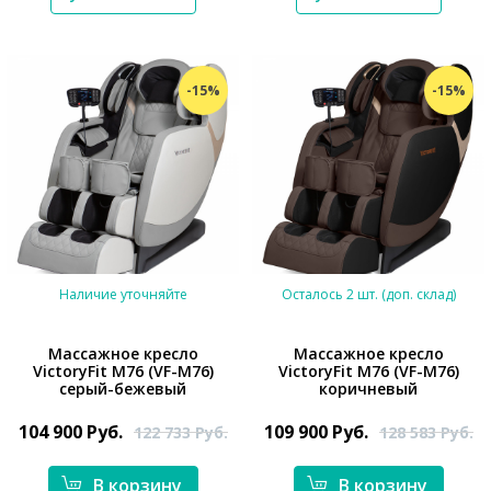
*}
-15%
-15%
Наличие уточняйте
Осталось 2 шт. (доп. склад)
Массажное кресло
Массажное кресло
VictoryFit M76 (VF-M76)
VictoryFit M76 (VF-M76)
серый-бежевый
коричневый
*}
*}
104 900
Руб.
109 900
Руб.
122 733
Руб.
128 583
Руб.
В корзину
В корзину