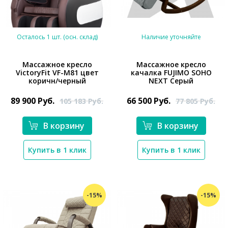
Осталось 1 шт. (осн. склад)
Наличие уточняйте
Массажное кресло
Массажное кресло
VictoryFit VF-M81 цвет
качалка FUJIMO SOHO
*}
коричн/черный
NEXT Серый
89 900
Руб.
66 500
Руб.
105 183
Руб.
77 805
Руб.
В корзину
В корзину
*}
Купить в 1 клик
Купить в 1 клик
-15%
-15%