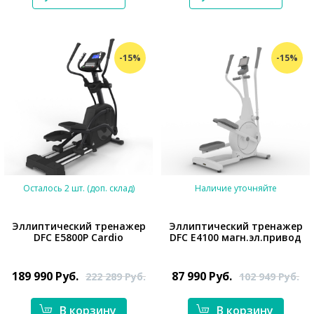
-15%
-15%
Осталось 2 шт. (доп. склад)
Наличие уточняйте
Эллиптический тренажер
Эллиптический тренажер
DFC E5800P Cardio
DFC E4100 магн.эл.привод
*}
*}
189 990
Руб.
87 990
Руб.
222 289
Руб.
102 949
Руб.
В корзину
В корзину