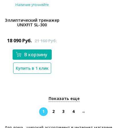
Наличие уточняйте
Эллиптический тренажер
UNIXFIT SL-300
18 090
Руб.
21 166
Руб.
В корзину
Купить в 1 клик
*}
Показать еще
1
2
3
4
→
Для дома - широкий ассортимент в интернет-магазине