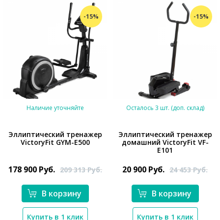
*}
-15%
-15%
Наличие уточняйте
Осталось 3 шт. (доп. склад)
Эллиптический тренажер
Эллиптический тренажер
VictoryFit GYM-E500
домашний VictoryFit VF-
E101
*}
*}
178 900
Руб.
20 900
Руб.
209 313
Руб.
24 453
Руб.
В корзину
В корзину
Купить в 1 клик
Купить в 1 клик