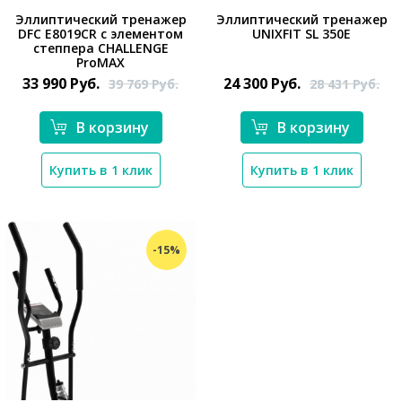
Эллиптический тренажер
Эллиптический тренажер
DFC E8019CR с элементом
UNIXFIT SL 350Е
степпера CHALLENGE
*}
*}
ProMAX
33 990
Руб.
24 300
Руб.
39 769
Руб.
28 431
Руб.
В корзину
В корзину
Купить в 1 клик
Купить в 1 клик
-15%