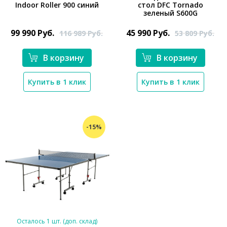
Indoor Roller 900 синий
стол DFC Tornado
зеленый S600G
*}
*}
99 990
Руб.
45 990
Руб.
116 989
Руб.
53 809
Руб.
В корзину
В корзину
Купить в 1 клик
Купить в 1 клик
-15%
Осталось 1 шт. (доп. склад)