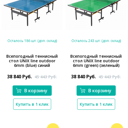
Осталось 186 шт. (доп. склад)
Осталось 243 шт. (доп. склад)
Всепогодный теннисный
Всепогодный теннисный
стол UNIX line outdoor
стол UNIX line outdoor
*}
*}
6mm (blue) синий
6mm (green) (зеленый)
38 840
Руб.
38 840
Руб.
45 443
Руб.
45 443
Руб.
В корзину
В корзину
Купить в 1 клик
Купить в 1 клик