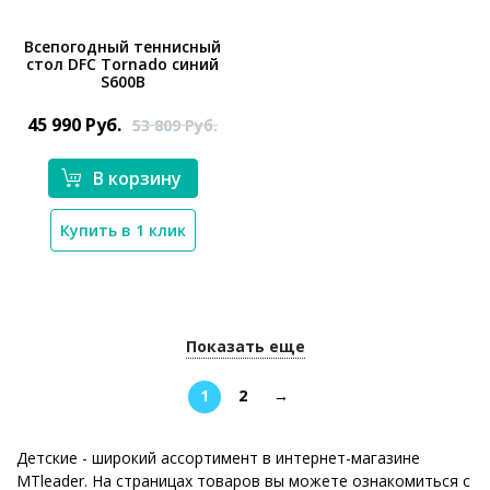
Всепогодный теннисный
стол DFC Tornado синий
S600B
*}
45 990
Руб.
53 809
Руб.
В корзину
Купить в 1 клик
Показать еще
1
2
→
Детские - широкий ассортимент в интернет-магазине
MTleader. На страницах товаров вы можете ознакомиться с