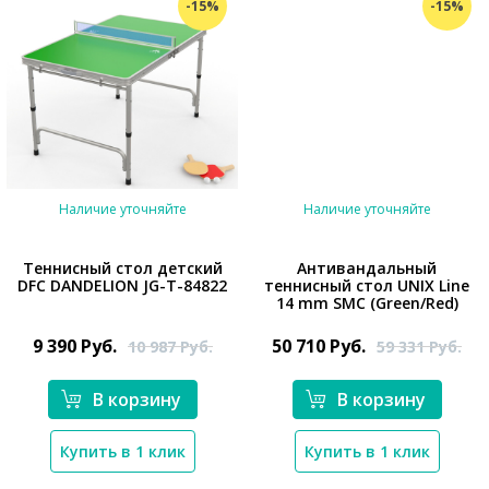
-15%
-15%
Наличие уточняйте
Наличие уточняйте
Теннисный стол детский
Антивандальный
DFC DANDELION JG-T-84822
теннисный стол UNIX Line
*}
14 mm SMC (Green/Red)
*}
9 390
Руб.
50 710
Руб.
10 987
Руб.
59 331
Руб.
В корзину
В корзину
Купить в 1 клик
Купить в 1 клик