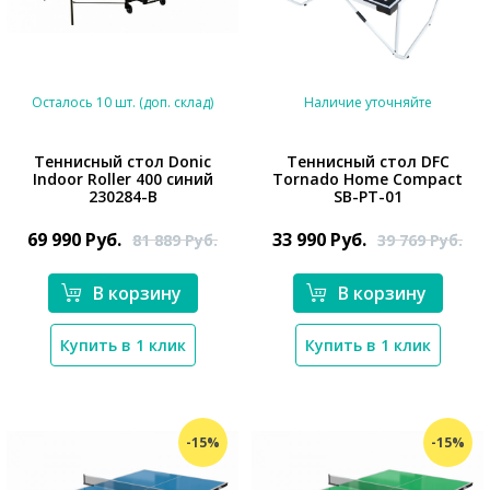
Осталось 10 шт. (доп. склад)
Наличие уточняйте
Теннисный стол Donic
Теннисный стол DFC
Indoor Roller 400 синий
Tornado Home Compact
*}
230284-B
SB-PT-01
*}
69 990
Руб.
33 990
Руб.
81 889
Руб.
39 769
Руб.
В корзину
В корзину
Купить в 1 клик
Купить в 1 клик
-15%
-15%