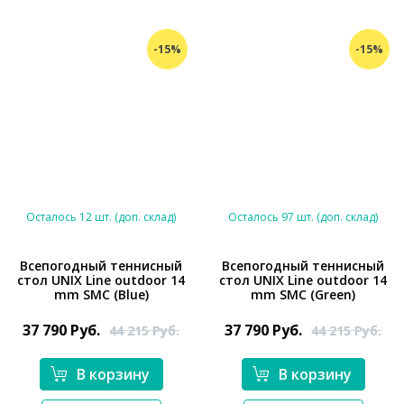
-15%
-15%
Осталось 12 шт. (доп. склад)
Осталось 97 шт. (доп. склад)
Всепогодный теннисный
Всепогодный теннисный
стол UNIX Line outdoor 14
стол UNIX Line outdoor 14
*}
*}
mm SMC (Blue)
mm SMC (Green)
37 790
Руб.
37 790
Руб.
44 215
Руб.
44 215
Руб.
В корзину
В корзину