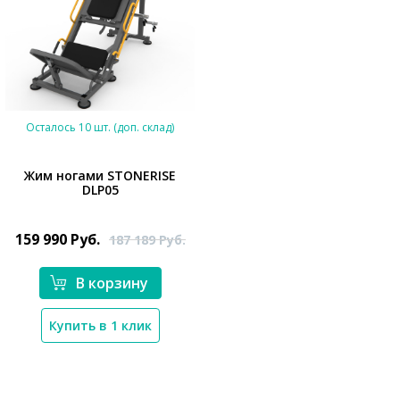
Осталось 10 шт. (доп. склад)
Жим ногами STONERISE
DLP05
*}
159 990
Руб.
187 189
Руб.
В корзину
Купить в 1 клик