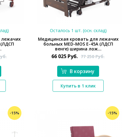
клад)
Осталось 1 шт. (осн. склад)
 лежачих
Медицинская кровать для лежачих
 (ЛДСП
больных MED-MOS E-45A (ЛДСП
.
венге) ширина лож...
66 025
Руб.
уб.
77 250
Руб.
В корзину
*}
Купить в 1 клик
-15%
-15%