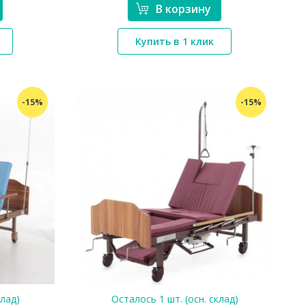
В корзину
*}
Купить в 1 клик
-15%
-15%
клад)
Осталось 1 шт. (осн. склад)