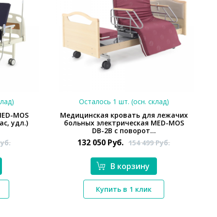
клад)
Осталось 1 шт. (осн. склад)
MED-MOS
Медицинская кровать для лежачих
ас, удл.)
больных электрическая MED-MOS
DB-2B с поворот...
132 050
Руб.
уб.
154 499
Руб.
В корзину
*}
Купить в 1 клик