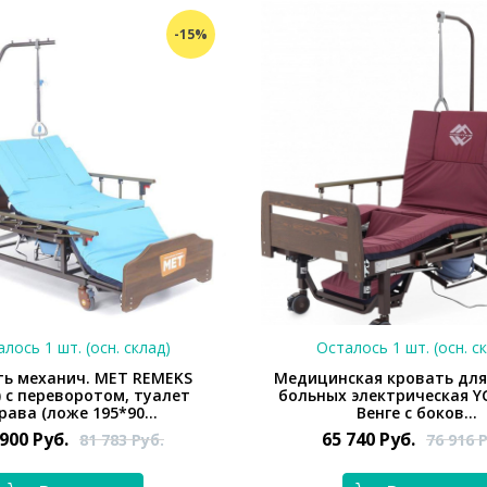
-15%
лось 1 шт. (осн. склад)
Осталось 1 шт. (осн. с
ть механич. МЕТ REMEKS
Медицинская кровать для
) с переворотом, туалет
больных электрическая Y
рава (ложе 195*90...
Венге с боков...
 900
Руб.
65 740
Руб.
81 783
Руб.
76 916
Р