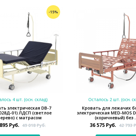
-15%
лось 4 шт. (осн. склад)
Осталось 2 шт. (осн. с
ть электрическая DB-7
Кровать для лежачих б
028Д-01) ЛДСП (светлое
электрическая MED-MOS D
ерево) с матрасом
(коричневый) без .
 895
Руб.
36 575
Руб.
49 018
Руб.
42 793
Р