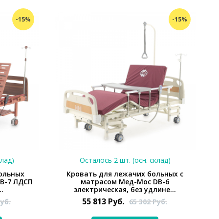
-15%
-15%
клад)
Осталось 2 шт. (осн. склад)
ольных
Кровать для лежачих больных с
B-7 ЛДСП
матрасом Мед-Мос DB-6
..
электрическая, без удлине...
55 813
Руб.
уб.
65 302
Руб.