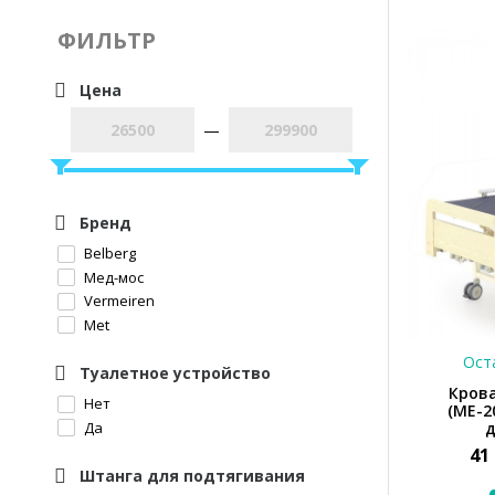
ФИЛЬТР
Цена
—
Бренд
Belberg
Мед-мос
Vermeiren
Met
Оста
Туалетное устройство
Крова
Нет
(МЕ-2
Да
д
41
Штанга для подтягивания