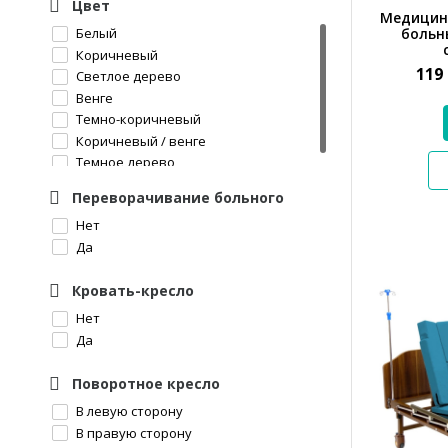
Цвет
Медицин
больн
Белый
Коричневый
119
Светлое дерево
Венге
Темно-коричневый
Коричневый / венге
Темное дерево
Переворачивание больного
Нет
Да
Кровать-кресло
Нет
Да
Поворотное кресло
В левую сторону
В правую сторону