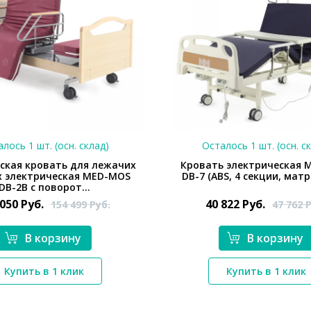
лось 1 шт. (осн. склад)
Осталось 1 шт. (осн. с
ская кровать для лежачих
Кровать электрическая 
 электрическая MED-MOS
DB-7 (ABS, 4 секции, матр
DB-2B с поворот...
 050
Руб.
40 822
Руб.
154 499
Руб.
47 762
Р
В корзину
В корзину
*}
*}
Купить в 1 клик
Купить в 1 клик