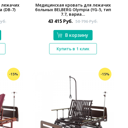
 лежачих
Медицинская кровать для лежачих
 (DB-7)
больных BELBERG Olympia (YG-5, тип
7.7, вариа...
43 415
Руб.
уб.
50 796
Руб.
В корзину
*}
Купить в 1 клик
-15%
-15%