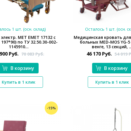
лось 1 шт. (осн. склад)
Осталось 1 шт. (осн. с
 электр. MET EMET 17132 с
Медицинская кровать для
 197*90) по ТУ 32.50.30-002-
больных MED-MOS YG-5
1145910...
венге, 13 секций, ..
 900
Руб.
46 170
Руб.
70 083
Руб.
54 019
Р
В корзину
В корзину
*}
*}
Купить в 1 клик
Купить в 1 клик
-15%