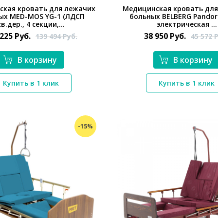
ская кровать для лежачих
Медицинская кровать для
ых MED-MOS YG-1 (ЛДСП
больных BELBERG Pandora
св.дер., 4 секции,...
электрическая ...
 225
Руб.
38 950
Руб.
139 494
Руб.
45 572
Р
В корзину
В корзину
*}
*}
Купить в 1 клик
Купить в 1 клик
-15%