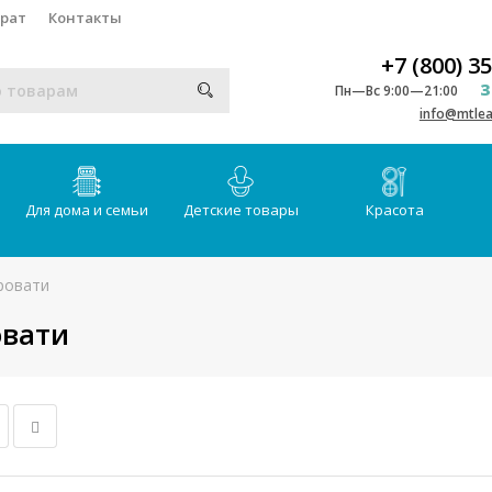
врат
Контакты
+7 (800) 3
З
Пн—Вс 9:00—21:00
info@mtlea
Для дома и семьи
Детские товары
Красота
ровати
овати