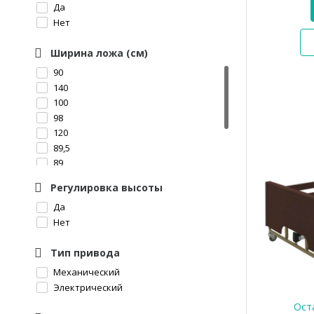
Да
Нет
Ширина ложа (см)
90
140
100
98
120
89,5
89
68
Регулировка высоты
120 см
Да
88
Нет
Тип привода
Механический
Электрический
Оста