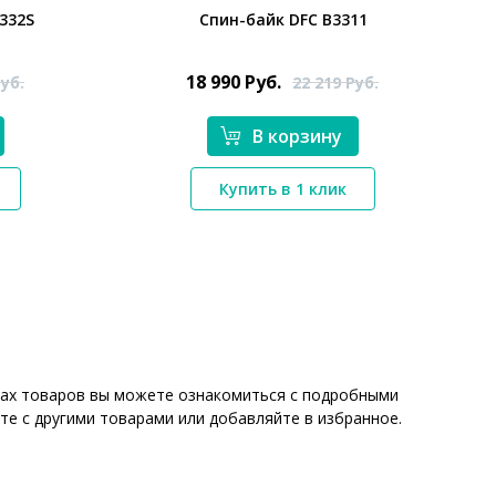
332S
Спин-байк DFC B3311
18 990
Руб.
уб.
22 219
Руб.
В корзину
*}
Купить в 1 клик
ицах товаров вы можете ознакомиться с подробными
те с другими товарами или добавляйте в избранное.