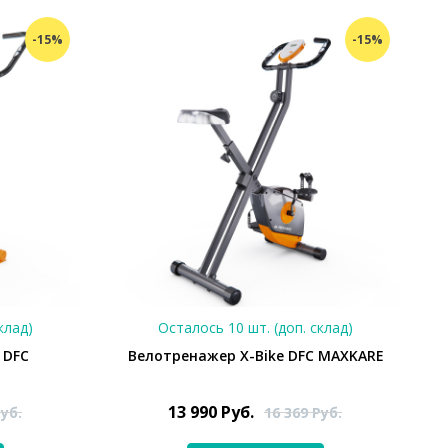
-15%
-15%
клад)
Осталось 10 шт. (доп. склад)
 DFC
Велотренажер X-Bike DFC MAXKARE
13 990
Руб.
уб.
16 369
Руб.