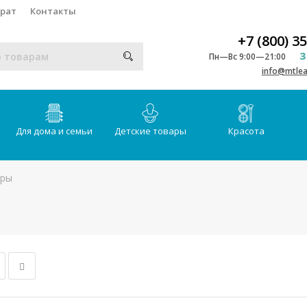
врат
Контакты
+7 (800) 3
З
Пн—Вс 9:00—21:00
info@mtlea
Для дома и семьи
Детские товары
Красота
еры