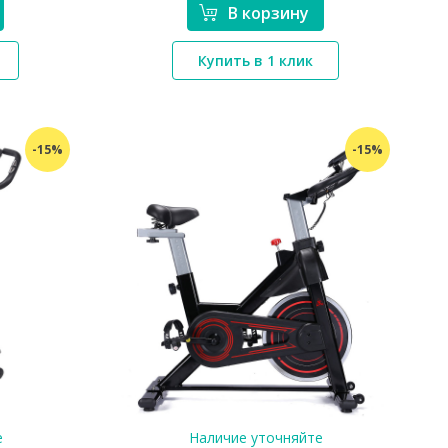
В корзину
*}
Купить в 1 клик
-15%
-15%
е
Наличие уточняйте