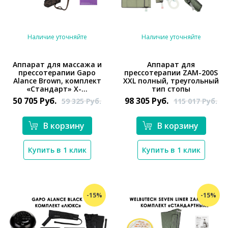
Наличие уточняйте
Наличие уточняйте
Аппарат для массажа и
Аппарат для
прессотерапии Gapo
прессотерапии ZAM-200S
*}
*}
Alance Brown, комплект
XXL полный, треугольный
«Стандарт» X-...
тип стопы
50 705
Руб.
98 305
Руб.
59 325
Руб.
115 017
Руб.
В корзину
В корзину
Купить в 1 клик
Купить в 1 клик
-15%
-15%