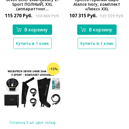
*}
*}
Sport ПОЛНЫЙ, XXL
Alance Ivory, комплект
(аппарат+ног...
«Люкс» XXL
115 270
Руб.
107 315
Руб.
134 866
Руб.
125 559
Руб.
В корзину
В корзину
Купить в 1 клик
Купить в 1 клик
-15%
Осталось 5 шт. (доп. склад)