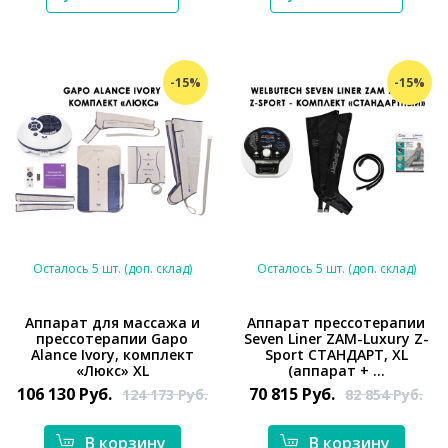
-15%
-15%
Осталось 5 шт. (доп. склад)
Осталось 5 шт. (доп. склад)
Аппарат для массажа и
Аппарат прессотерапии
прессотерапии Gapo
Seven Liner ZAM-Luxury Z-
*}
*}
Alance Ivory, комплект
Sport СТАНДАРТ, XL
«Люкс» XL
(аппарат + ...
106 130
Руб.
70 815
Руб.
124 173
Руб.
82 854
Руб.
В корзину
В корзину