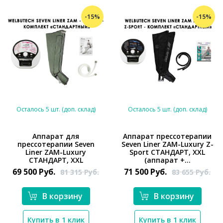
-15%
-15%
Осталось 5 шт. (доп. склад)
Осталось 5 шт. (доп. склад)
Аппарат для
Аппарат прессотерапии
прессотерапии Seven
Seven Liner ZAM-Luxury Z-
*}
*}
Liner ZAM-Luxury
Sport СТАНДАРТ, XXL
СТАНДАРТ, XXL
(аппарат +...
69 500
Руб.
71 500
Руб.
81 315
Руб.
83 655
Руб.
В корзину
В корзину
Купить в 1 клик
Купить в 1 клик