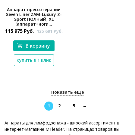
Аппарат прессотерапии
Seven Liner ZAM-Luxury Z-
*}
Sport ПОЛНЫЙ, XL
(аппарат+ноги...
115 975
Руб.
135 691
Руб.
В корзину
Купить в 1 клик
Показать еще
1
2
...
5
→
Аппараты для лимфодренажа - широкий ассортимент в
интернет-магазине MTleader. На страницах товаров вы