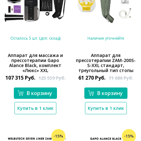
Осталось 5 шт. (доп. склад)
Наличие уточняйте
Аппарат для массажа и
Аппарат для
прессотерапии Gapo
прессотерапии ZAM-200S-
*}
*}
Alance Black, комплект
S-XXL стандарт,
«Люкс» XXL
треугольный тип стопы
107 315
Руб.
61 270
Руб.
125 559
Руб.
71 686
Руб.
В корзину
В корзину
Купить в 1 клик
Купить в 1 клик
-15%
-15%