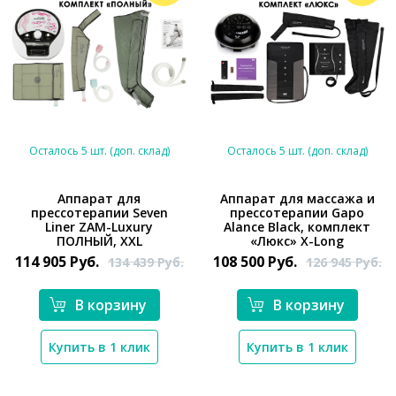
Осталось 5 шт. (доп. склад)
Осталось 5 шт. (доп. склад)
Аппарат для
Аппарат для массажа и
прессотерапии Seven
прессотерапии Gapo
*}
*}
Liner ZAM-Luxury
Alance Black, комплект
ПОЛНЫЙ, XXL
«Люкс» X-Long
114 905
Руб.
108 500
Руб.
134 439
Руб.
126 945
Руб.
В корзину
В корзину
Купить в 1 клик
Купить в 1 клик