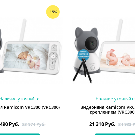
-15%
Наличие уточняйте
Наличие уточняйт
я Ramicom VRC300 (VRC300)
Видеоняня Ramicom VRC
креплением (VRC300
 490
Руб.
21 310
Руб.
23 974
Руб.
24 933
Р