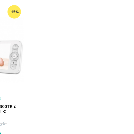
-15%
е
300TR с
TR)
уб.