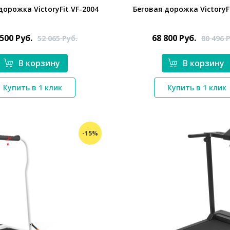
дорожка VictoryFit VF-2004
Беговая дорожка VictoryF
 500
Руб.
68 800
Руб.
52 065
Руб.
80 496
Р
В корзину
В корзину
*}
*}
Купить в 1 клик
Купить в 1 клик
-15%