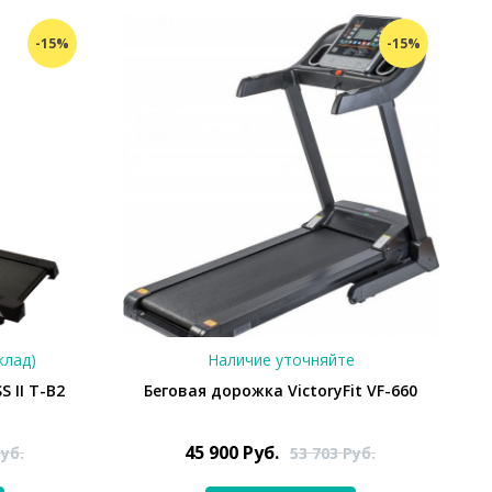
-15%
-15%
клад)
Наличие уточняйте
 II T-B2
Беговая дорожка VictoryFit VF-660
45 900
Руб.
уб.
53 703
Руб.