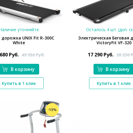
Наличие уточняйте
Осталось 4 шт. (доп. с
 дорожка UNIX Fit R-300C
Электрическая Беговая 
White
VictoryFit VF-320
 680
Руб.
17 290
Руб.
49 936
Руб.
20 230
Р
В корзину
В корзину
*}
*}
Купить в 1 клик
Купить в 1 клик
-15%