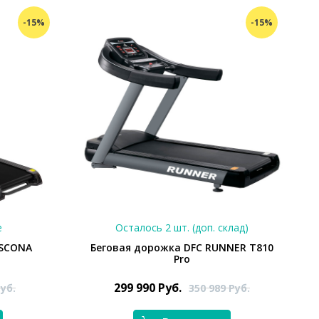
-15%
-15%
е
Осталось 2 шт. (доп. склад)
ASCONA
Беговая дорожка DFC RUNNER T810
Pro
299 990
Руб.
уб.
350 989
Руб.