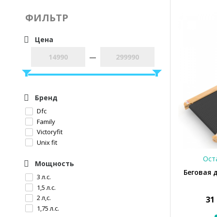
ФИЛЬТР
Цена
—
Бренд
Dfc
Family
Victoryfit
Unix fit
Оста
Мощность
Беговая 
3 л.с.
1,5 л.с.
2 л,с.
31
1,75 л.с.