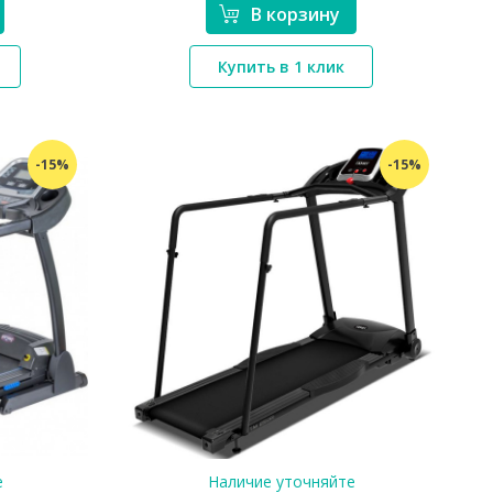
В корзину
*}
Купить в 1 клик
-15%
-15%
е
Наличие уточняйте