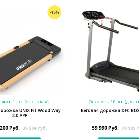
-15%
лось 1 шт. (осн. склад)
Осталось 10 шт. (доп. с
дорожка UNIX Fit Wood Way
Беговая дорожка DFC BOSS
2.0 APP
 200
Руб.
59 990
Руб.
36 504
Руб.
70 189
Р