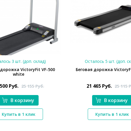
лось 3 шт. (доп. склад)
Осталось 5 шт. (доп. с
дорожка VictoryFit VF-500
Беговая дорожка VictoryF
white
 500
Руб.
21 465
Руб.
25 155
Руб.
25 115
Р
В корзину
В корзину
*}
*}
Купить в 1 клик
Купить в 1 клик