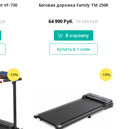
it VF-730
Беговая дорожка Family TM 250R
64 990
Руб.
уб.
76 039
Руб.
В корзину
*}
Купить в 1 клик
-15%
-15%