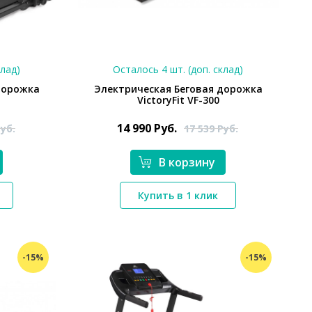
клад)
Осталось 4 шт. (доп. склад)
дорожка
Электрическая Беговая дорожка
VictoryFit VF-300
14 990
Руб.
уб.
17 539
Руб.
В корзину
*}
Купить в 1 клик
-15%
-15%