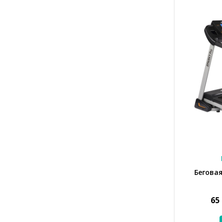
Бегова
65