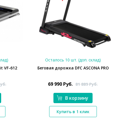
клад)
Осталось 10 шт. (доп. склад)
it VF-612
Беговая дорожка DFC ASCONA PRO
69 990
Руб.
уб.
81 889
Руб.
В корзину
*}
Купить в 1 клик