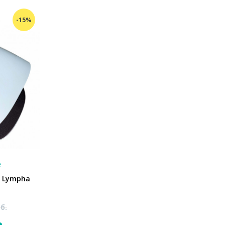
-15%
е
к Lympha
б.