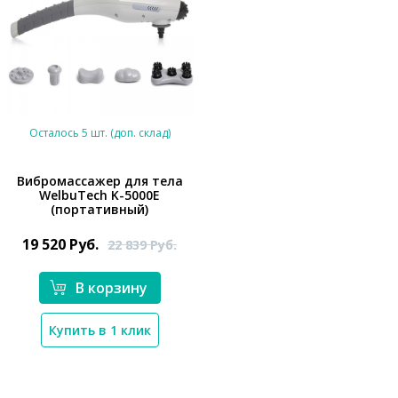
Осталось 5 шт. (доп. склад)
Вибромассажер для тела
WelbuTech K-5000E
(портативный)
*}
19 520
Руб.
22 839
Руб.
В корзину
Купить в 1 клик