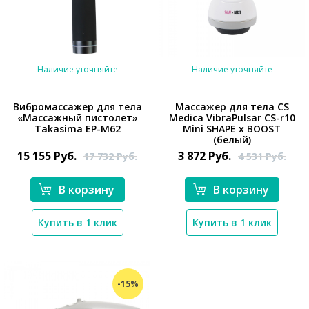
Наличие уточняйте
Наличие уточняйте
Вибромассажер для тела
Массажер для тела CS
«Массажный пистолет»
Medica VibraPulsar CS-r10
Takasima EP-M62
Mini SHAPE x BOOST
*}
*}
(белый)
15 155
Руб.
3 872
Руб.
17 732
Руб.
4 531
Руб.
В корзину
В корзину
Купить в 1 клик
Купить в 1 клик
-15%