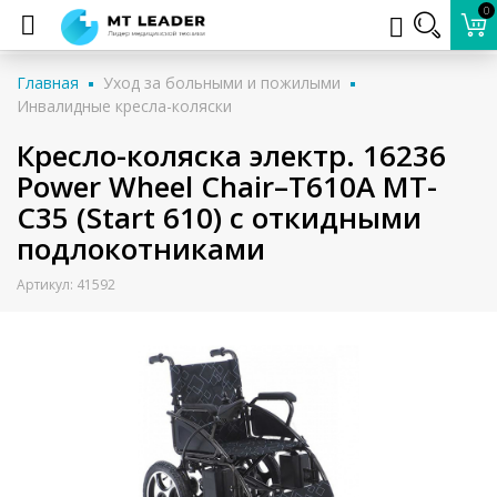
0
Главная
Уход за больными и пожилыми
Инвалидные кресла-коляски
Кресло-коляска электр. 16236
Power Wheel Chair–T610A MT-
C35 (Start 610) с откидными
подлокотниками
Артикул: 41592