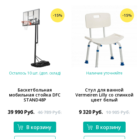
-15%
-15%
Осталось 10 шт. (доп. склад)
Наличие уточняйте
Баскетбольная
Стул для ванной
мобильная стойка DFC
Vermeiren Lilly со спинкой
STAND48P
цвет белый
39 990
Руб.
9 320
Руб.
46 789
Руб.
10 905
Руб.
В корзину
В корзину